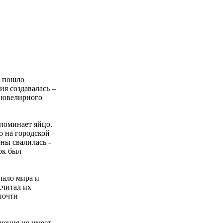
а пошло
ия создавалась –
о ювелирного
апоминает яйцо.
ю на городской
ены свалилась -
ок был
чало мира и
считал их
почти
шения не имеет.