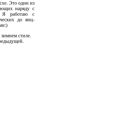
схе. Это один из
ающих наряду с
. Я работаю с
ческих до яиц-
ми:)
 зимнем стиле.
предыдущей.