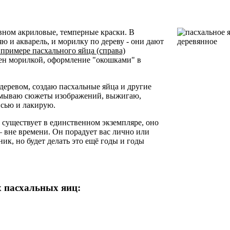
вном акриловые, темперные краски. В
ю и акварель, и морилку по дереву - они дают
 примере пасхального яйца (справа)
ен морилкой, оформление "окошками" в
 деревом, создаю пасхальные яйца и другие
умываю сюжеты изображений, выжигаю,
сью и лакирую.
 существует в единственном экземпляре, оно
– вне времени. Он порадует вас лично или
ник, но будет делать это ещё годы и годы
 пасхальных яиц: