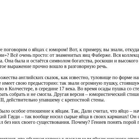
те поговорим о яйцах с юмором! Вот, к примеру, вы знали, откуд
и»? Всё очень просто: от знаменитых яиц Фаберже. Вся коллекц
да. Она была и остаётся символом богатства, роскоши и высоког
атое выражение прочно вошло в разговорную речь.
ножества английских сказок, как известно, туловище по форме н
е имеет свою предысторию: так звали огромную пушку, стоявшу
о в Колчестере, в середине 17 века. Во время осады пушка со ст
 рать собрать и не смогла. Другая версия – юмористический стиш
II, действительно упавшему с крепостной стены.
было особое отношение к яйцам. Так, Дали считал, что яйцо – на
ий Гауди – так вообще носил сырые яйца в своих карманах! Он 
л без них своего существования. Почему? Гениев понять порой 
считают, что обычная курица к пасхальным яйцам никакого отно