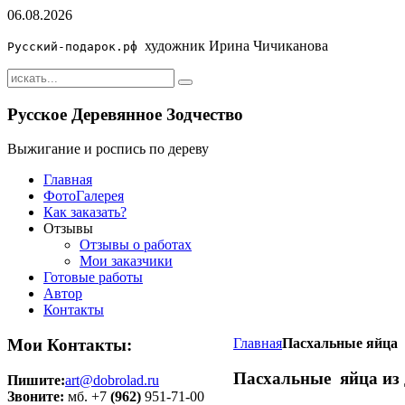
06.08.2026
художник Ирина Чичиканова
Русский-подарок.рф
Русское Деревянное Зодчество
Выжигание и роспись по дереву
Главная
ФотоГалерея
Как заказать?
Отзывы
Отзывы о работах
Мои заказчики
Готовые работы
Автор
Контакты
Мои Контакты:
Главная
Пасхальные яйца
Пасхальные яйца из 
Пишите:
art@dobrolad.ru
Звоните:
мб. +7
(962)
951-71-00