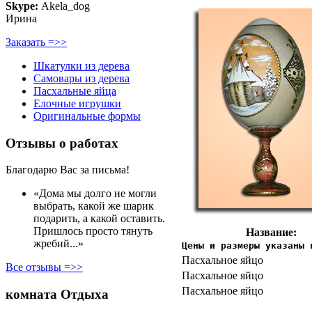
Skype:
Akela_dog
Ирина
Заказать =>>
Шкатулки из дерева
Самовары из дерева
Пасхальные яйца
Елочные игрушки
Оригинальные формы
Отзывы о работах
Благодарю Вас за письма!
«Дома мы долго не могли
выбрать, какой же шарик
подарить, а какой оставить.
Пришлось просто тянуть
Название:
жребий...»
Цены и размеры указаны 
Пасхальное яйцо
Все отзывы =>>
Пасхальное яйцо
Пасхальное яйцо
комната Отдыха