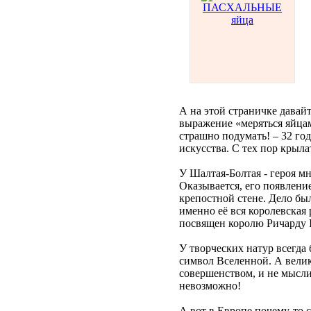
А на этой страничке давай
выражение «меряться яйцам
страшно подумать! – 32 го
искусства. С тех пор крыл
У Шалтая-Болтая - героя м
Оказывается, его появлени
крепостной стене. Дело был
именно её вся королевская
посвящен королю Ричарду I
У творческих натур всегда 
символ Вселенной. А велик
совершенством, и не мысли
невозможно!
А вот в Европе почему-то 